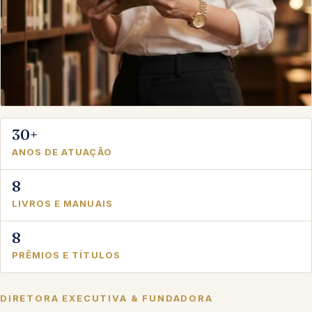
30+
ANOS DE ATUAÇÃO
8
LIVROS E MANUAIS
8
PRÊMIOS E TÍTULOS
DIRETORA EXECUTIVA & FUNDADORA