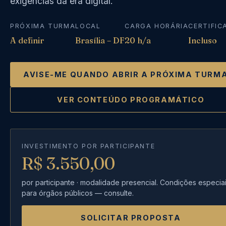
exigências da era digital.
PRÓXIMA TURMA
LOCAL
CARGA HORÁRIA
CERTIFIC
A definir
Brasília – DF
20 h/a
Incluso
AVISE-ME QUANDO ABRIR A PRÓXIMA TURM
VER CONTEÚDO PROGRAMÁTICO
INVESTIMENTO POR PARTICIPANTE
R$ 3.550,00
por participante · modalidade presencial. Condições especia
para órgãos públicos — consulte.
SOLICITAR PROPOSTA